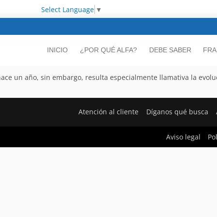
Select Language
▼
INICIO
¿POR QUÉ ALFA?
DEBE SABER
FRA
 hace un año, sin embargo, resulta especialmente llamativa la evo
Atención al cliente
Díganos qué busca
Aviso legal
Po