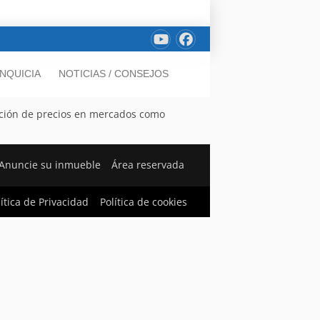
NQUICIA
NOTICIAS / CONSEJOS
lución de precios en mercados como
Anuncie su inmueble
Área reservada
lítica de Privacidad
Política de cookies