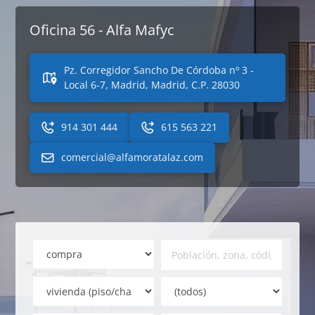
Oficina 56 - Alfa Mafyc
Pz. Corregidor Sancho De Córdoba nº 3 -
Local 6-7, Madrid, Madrid, C.P. 28030
914 301 444
615 563 221
comercial@alfamoratalaz.com