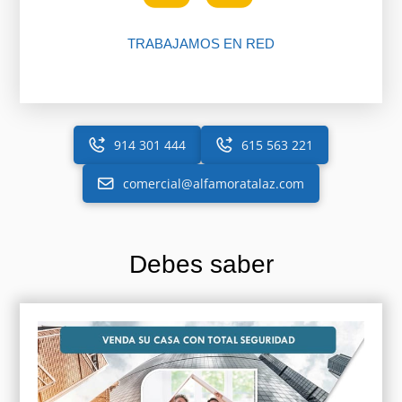
TRABAJAMOS EN RED
914 301 444
615 563 221
comercial@alfamoratalaz.com
Debes saber