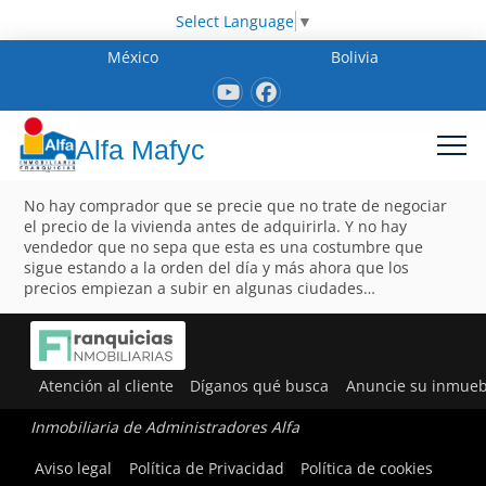
Select Language
▼
México
Bolivia
Alfa Mafyc
No hay comprador que se precie que no trate de negociar
el precio de la vivienda antes de adquirirla. Y no hay
vendedor que no sepa que esta es una costumbre que
sigue estando a la orden del día y más ahora que los
precios empiezan a subir en algunas ciudades…
Atención al cliente
Díganos qué busca
Anuncie su inmueb
Inmobiliaria de Administradores Alfa
Aviso legal
Política de Privacidad
Política de cookies