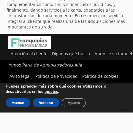
complementarios como son los financieros, jurídicos, y
finalmente, dando servicios a la carta, adaptados a las
circunstancias de cada momento. En resumen, un servicio
integral al cliente que realiza una de las adquisiciones más
importantes de su vida.
Atención al cliente
Díganos qué busca
Anuncie su inmueb
Inmobiliaria de Administradores Alfa
Utilizamos cookies para ofrecerte la mejor experiencia en
Aviso legal
Política de Privacidad
Política de cookies
nuestra web.
Puedes aprender más sobre qué cookies utilizamos o
desactivarlas en los
ajustes
.
Aceptar
Rechazar
Ajustes