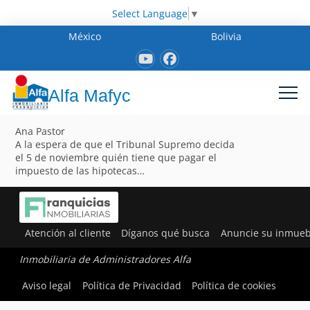
Select Language
▼
México
Bolivia
Alfa Mafyc
Ana Pastor
A la espera de que el Tribunal Supremo decida
el 5 de noviembre quién tiene que pagar el
impuesto de las hipotecas…
Atención al cliente
Díganos qué busca
Anuncie su inmueb
Inmobiliaria de Administradores Alfa
Aviso legal
Política de Privacidad
Política de cookies