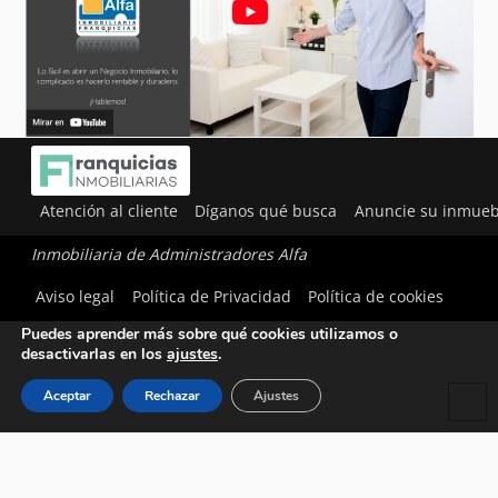
Atención al cliente
Díganos qué busca
Anuncie su inmueb
Inmobiliaria de Administradores Alfa
Utilizamos cookies para ofrecerte la mejor experiencia en
Aviso legal
Política de Privacidad
Política de cookies
nuestra web.
Puedes aprender más sobre qué cookies utilizamos o
desactivarlas en los
ajustes
.
Aceptar
Rechazar
Ajustes