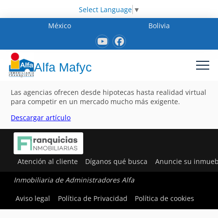
Select Language
▼
México
Bolivia
Alfa Mafyc
Las agencias ofrecen desde hipotecas hasta realidad virtual
para competir en un mercado mucho más exigente.
Descargar artículo
Atención al cliente
Díganos qué busca
Anuncie su inmueb
Inmobiliaria de Administradores Alfa
Aviso legal
Política de Privacidad
Política de cookies