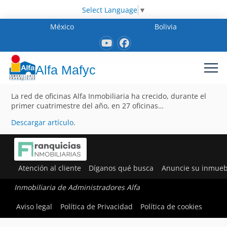
Select Language
▼
México
Bolivia
Alfa Mafyc
La red de oficinas Alfa Inmobiliaria ha crecido, durante el
primer cuatrimestre del año, en 27 oficinas…
Descargar artículo
.
Atención al cliente
Díganos qué busca
Anuncie su inmueb
Inmobiliaria de Administradores Alfa
Aviso legal
Política de Privacidad
Política de cookies