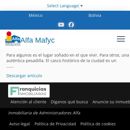
Select Language
▼
México
Bolivia
Alfa Mafyc
Para algunos es el lugar soñado en el que vivir. Para otros, una
auténtica pesadilla. El casco histórico de la ciudad es un
…….
Descargar artículo
Atención al cliente
Díganos qué busca
Anuncie su inmueb
Inmobiliaria de Administradores Alfa
Aviso legal
Política de Privacidad
Política de cookies