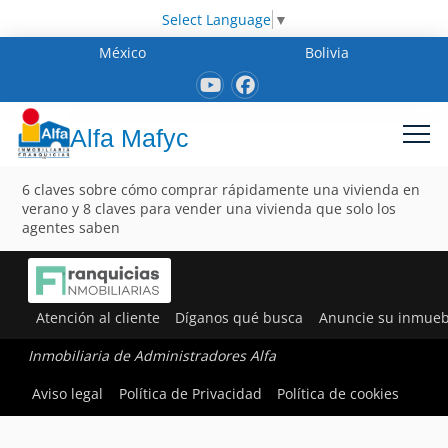
Select Language
▼
México
Bolivia
Alfa Mafyc
6 claves sobre cómo comprar rápidamente una vivienda en
verano y 8 claves para vender una vivienda que solo los
agentes saben
Atención al cliente
Díganos qué busca
Anuncie su inmueb
Inmobiliaria de Administradores Alfa
Aviso legal
Política de Privacidad
Política de cookies